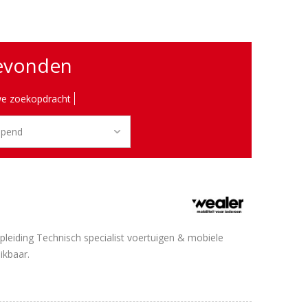
gevonden
e zoekopdracht
pleiding Technisch specialist voertuigen & mobiele
ikbaar.