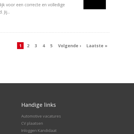
jk voor een correcte en volledige
Jij...
1
2
3
4
5
Volgende ›
Laatste »
Handige links
Automotive vacatures
CV plaatsen
Inloggen Kandidaat