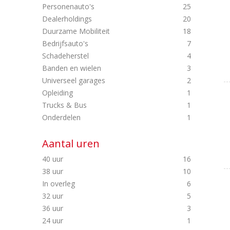
Personenauto's
25
Dealerholdings
20
Duurzame Mobiliteit
18
Bedrijfsauto's
7
Schadeherstel
4
Banden en wielen
3
Universeel garages
2
Opleiding
1
Trucks & Bus
1
Onderdelen
1
Aantal uren
40 uur
16
38 uur
10
In overleg
6
32 uur
5
36 uur
3
24 uur
1