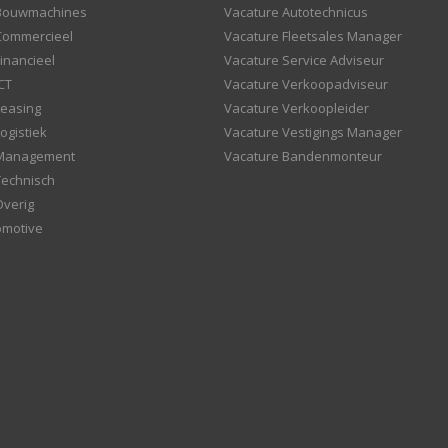
 Bouwmachines
Vacature Autotechnicus
Commercieel
Vacature Fleetsales Manager
inancieel
Vacature Service Adviseur
CT
Vacature Verkoopadviseur
Leasing
Vacature Verkoopleider
ogistiek
Vacature Vestigings Manager
 Management
Vacature Bandenmonteur
Technisch
Overig
omotive