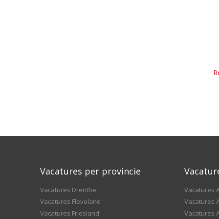
R
Vacatures per provincie
Vacatur
Vacatures Drenthe
Vacatures A
Vacatures Flevoland
Vacatures A
Vacatures Friesland
Vacatures 