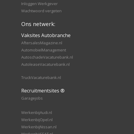
Inloggen Werkgever
Wachtwoord vergeten
Ons netwerk:
Vaksites Autobranche
AftersalesMagazine.nl
AutomobielManagement
AutoschadeVacaturebank.nl
AutoleaseVacaturebank.nl
TruckVacaturebank.nl
Recruitmentsites ®
Garagejobs
WerkenbijAudi.nl
WerkenbijOpel.nl
WerkenbijNissan.nl