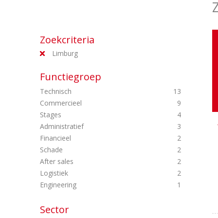
Zoekcriteria
Limburg
Functiegroep
Technisch
13
Commercieel
9
Stages
4
Administratief
3
Financieel
2
Schade
2
After sales
2
Logistiek
2
Engineering
1
Sector