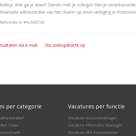
&nbsp; Wat ga je doen? Samen met je collega’s ben je verantwoordeli
financiële administratie van het cluster op onze vestiging in Roermond. 
Referentie nr:
#AUV63728
esultaten via e-mail
Sla zoekopdracht op
es per categorie
Vacatures per functie
dministratief
Vacature Accountmanager
fter Sales
Vacature Aftersales Manager
Autoschade
Vacature APK Keurmeester