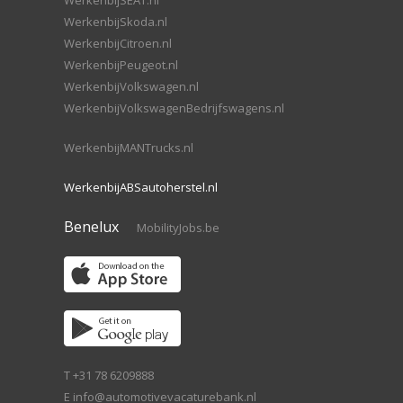
WerkenbijSEAT.nl
WerkenbijSkoda.nl
WerkenbijCitroen.nl
WerkenbijPeugeot.nl
WerkenbijVolkswagen.nl
WerkenbijVolkswagenBedrijfswagens.nl
WerkenbijMANTrucks.nl
WerkenbijABSautoherstel.nl
Benelux
MobilityJobs.be
T +31 78 6209888
E
info@automotivevacaturebank.nl