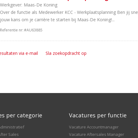
Werkgever:
Maas-De Koning
Over de functie als Medewerker KCC - Werkplaatsplanning Ben jij snel,
jouw kans om je carrière te starten bij Maas-De Koning!...
Referentie nr:
#AU63885
esultaten via e-mail
Sla zoekopdracht op
es per categorie
Vacatures per functie
dministratief
Vacature Accountmanager
fter Sales
Vacature Aftersales Manager