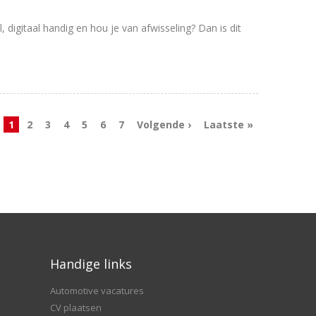
 digitaal handig en hou je van afwisseling? Dan is dit
1
2
3
4
5
6
7
Volgende ›
Laatste »
Handige links
Automotive vacatures
CV plaatsen