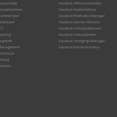
Autoschade
Vacature APK Keurmeester
 Bouwmachines
Vacature Autotechnicus
Commercieel
Vacature Fleetsales Manager
inancieel
Vacature Service Adviseur
CT
Vacature Verkoopadviseur
Leasing
Vacature Verkoopleider
ogistiek
Vacature Vestigings Manager
 Management
Vacature Bandenmonteur
Technisch
Overig
omotive