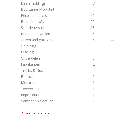
Dealerholdings
47
Duurzame Mobiliteit
44
Personenauto's
42
Bedrijfsauto's
25
Schadeherstel
13
Banden en wielen
6
Universeel garages
4
Opleiding
3
Leasing
3
Onderdelen
3
Fabrikanten
2
Trucks & Bus
2
Finance
2
Motoren
1
Tweewielers
1
Importeurs
1
Camper en Caravan
1
Aantal uren