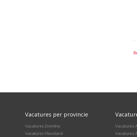
R
Vacatures per provincie
Vacatur
Vacatures Drenthe
Vacatures A
Vacatures Flevoland
Vacatures A