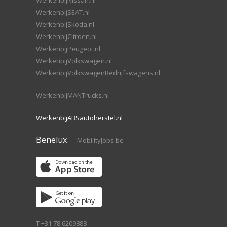
WerkenbijNissan.nl
WerkenbijSEAT.nl
WerkenbijSkoda.nl
WerkenbijCitroen.nl
WerkenbijPeugeot.nl
WerkenbijVolkswagen.nl
WerkenbijVolkswagenBedrijfswagens.nl
WerkenbijMANTrucks.nl
WerkenbijABSautoherstel.nl
Benelux
MobilityJobs.be
T +31 78 6209888