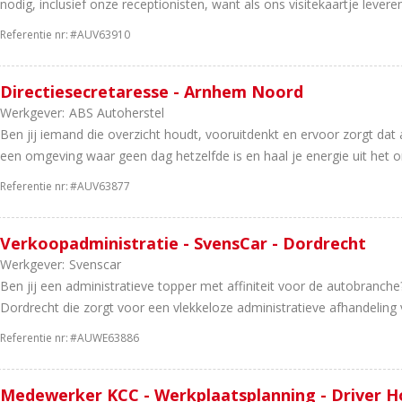
nodig, inclusief onze receptionisten, want als ons visitekaartje leveren.
Referentie nr:
#AUV63910
Directiesecretaresse - Arnhem Noord
Werkgever:
ABS Autoherstel
Ben jij iemand die overzicht houdt, vooruitdenkt en ervoor zorgt dat 
een omgeving waar geen dag hetzelfde is en haal je energie uit het o
Referentie nr:
#AUV63877
Verkoopadministratie - SvensCar - Dordrecht
Werkgever:
Svenscar
Ben jij een administratieve topper met affiniteit voor de autobranch
Dordrecht die zorgt voor een vlekkeloze administratieve afhandeling v
Referentie nr:
#AUWE63886
Medewerker KCC - Werkplaatsplanning - Driver 