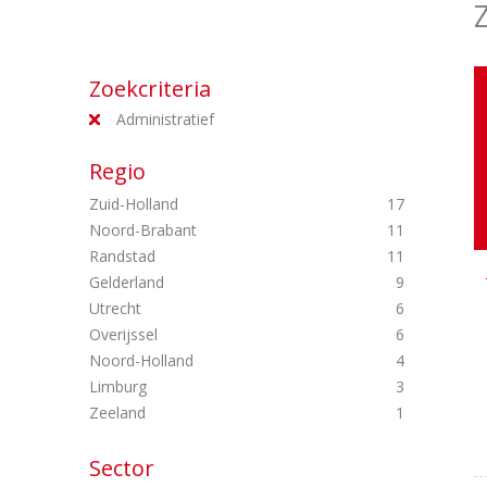
Zoekcriteria
Administratief
Regio
Zuid-Holland
17
Noord-Brabant
11
Randstad
11
Gelderland
9
Utrecht
6
Overijssel
6
Noord-Holland
4
Limburg
3
Zeeland
1
Sector