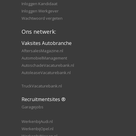
Inloggen Kandidaat
Inloggen Werkgever
Wachtwoord vergeten
Ons netwerk:
Vaksites Autobranche
AftersalesMagazine.nl
AutomobielManagement
AutoschadeVacaturebank.nl
AutoleaseVacaturebank.nl
TruckVacaturebank.nl
Recruitmentsites ®
Garagejobs
WerkenbijAudi.nl
WerkenbijOpel.nl