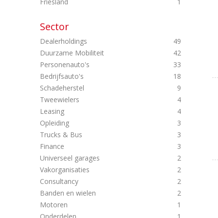
Friesland
1
Sector
Dealerholdings
49
Duurzame Mobiliteit
42
Personenauto's
33
Bedrijfsauto's
18
Schadeherstel
9
Tweewielers
4
Leasing
4
Opleiding
3
Trucks & Bus
3
Finance
3
Universeel garages
2
Vakorganisaties
2
Consultancy
2
Banden en wielen
2
Motoren
1
Onderdelen
1