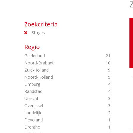
Zoekcriteria
Stages
Regio
Gelderland
21
Noord-Brabant
10
Zuid-Holland
9
Noord-Holland
5
Limburg
4
Randstad
4
Utrecht
3
Overijssel
3
Landelijk
2
Flevoland
1
Drenthe
1