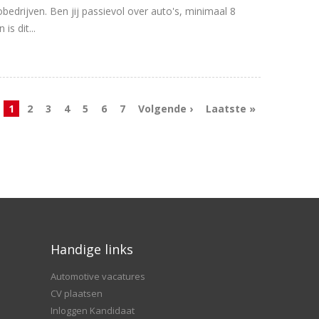
edrijven. Ben jij passievol over auto's, minimaal 8
s dit...
1
2
3
4
5
6
7
Volgende ›
Laatste »
Handige links
Automotive vacatures
CV plaatsen
Inloggen Kandidaat