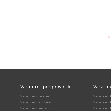
R
Vacatures per provincie
Vacatur
Vacatures Drenthe
Vacatures A
Vacatures Flevoland
Vacatures A
Vacatures Friesland
Vacatures 