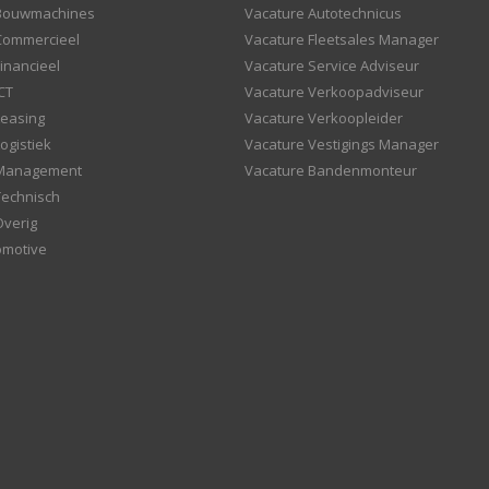
 Bouwmachines
Vacature Autotechnicus
Commercieel
Vacature Fleetsales Manager
inancieel
Vacature Service Adviseur
CT
Vacature Verkoopadviseur
Leasing
Vacature Verkoopleider
ogistiek
Vacature Vestigings Manager
 Management
Vacature Bandenmonteur
Technisch
Overig
omotive