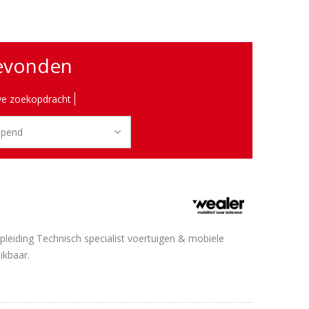
gevonden
e zoekopdracht
pleiding Technisch specialist voertuigen & mobiele
ikbaar.