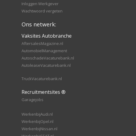
Inloggen Werkgever
Wachtwoord vergeten
Ons netwerk:
Vaksites Autobranche
AftersalesMagazine.nl
AutomobielManagement
AutoschadeVacaturebank.nl
AutoleaseVacaturebank.nl
TruckVacaturebank.nl
Recruitmentsites ®
Garagejobs
WerkenbijAudi.nl
WerkenbijOpel.nl
WerkenbijNissan.nl