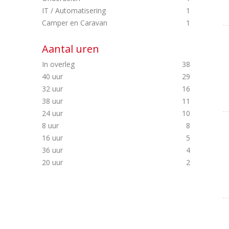
IT / Automatisering
1
Camper en Caravan
1
Aantal uren
In overleg
38
40 uur
29
32 uur
16
38 uur
11
24 uur
10
8 uur
8
16 uur
5
36 uur
4
20 uur
2