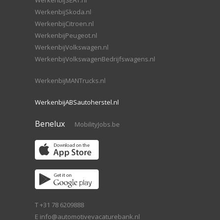
WerkenbijSEAT.nl
WerkenbijSkoda.nl
WerkenbijCitroen.nl
WerkenbijPeugeot.nl
WerkenbijVolkswagen.nl
WerkenbijVolkswagenBedrijfswagens.nl
WerkenbijMANTrucks.nl
WerkenbijABSautoherstel.nl
Benelux
MobilityJobs.be
T +31 78 6209888
E
info@automotivevacaturebank.nl