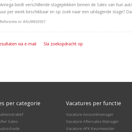
Amega biedt verschillende stageplekken binnen de Sales van hun autob
uur per week beschikbaar en op zoek naar een uitdagende stage? Dan i
Referentie nr:
#AUWE63937
esultaten via e-mail
Sla zoekopdracht op
es per categorie
Vacatures per functie
dministratief
Vacature Accountmanager
fter Sales
Vacature Aftersales Manager
Autoschade
Vacature APK Keurmeester