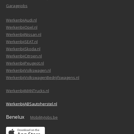
Garagejobs
WerkenbijAudi.nl
WerkenbijOpel.nl
WerkenbijNissan.nl
WerkenbijSEAT.nl
WerkenbijSkoda.nl
WerkenbijCitroen.nl
WerkenbijPeugeot.nl
WerkenbijVolkswagen.nl
WerkenbijVolkswagenBedrijfswagens.nl
WerkenbijMANTrucks.nl
WerkenbijABSautoherstel.nl
Benelux
MobilityJobs.be