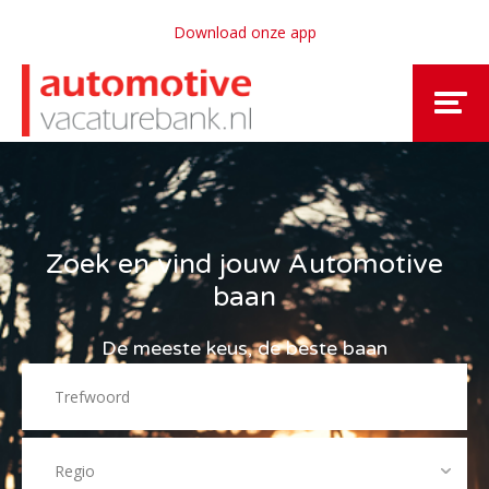
Download onze app
Zoek en vind jouw Automotive
baan
De meeste keus, de beste baan