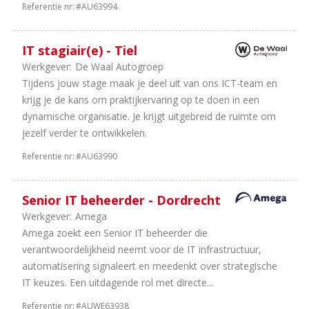
Referentie nr:
#AU63994
Aantal
uren
IT stagiair(e) - Tiel
35
40
Werkgever:
De Waal Autogroep
uur
Tijdens jouw stage maak je deel uit van ons ICT-team en
14
In
krijg je de kans om praktijkervaring op te doen in een
overleg
dynamische organisatie. Je krijgt uitgebreid de ruimte om
11
32
jezelf verder te ontwikkelen.
uur
Referentie nr:
#AU63990
5
36
uur
4
38
Senior IT beheerder - Dordrecht
uur
Werkgever:
Amega
Amega zoekt een Senior IT beheerder die
verantwoordelijkheid neemt voor de IT infrastructuur,
automatisering signaleert en meedenkt over strategische
IT keuzes. Een uitdagende rol met directe...
Referentie nr:
#AUWE63938