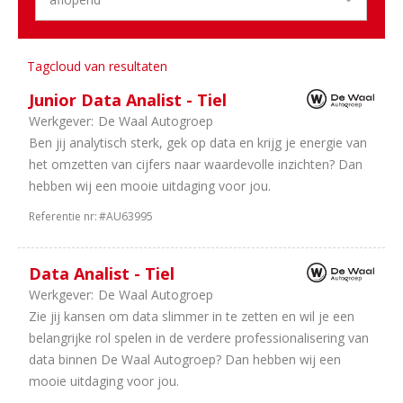
Holland
1
Noord-
Holland
Tagcloud van resultaten
Junior Data Analist - Tiel
Sector
Werkgever:
De Waal Autogroep
33
Dealerholdings
Ben jij analytisch sterk, gek op data en krijg je energie van
29
Duurzame
het omzetten van cijfers naar waardevolle inzichten? Dan
Mobiliteit
hebben wij een mooie uitdaging voor jou.
23
IT
/
Referentie nr:
#AU63995
Automatisering
9
Bedrijfsauto's
Data Analist - Tiel
9
Personenauto's
Werkgever:
De Waal Autogroep
5
Leasing
Zie jij kansen om data slimmer in te zetten en wil je een
3
Schadeherstel
belangrijke rol spelen in de verdere professionalisering van
2
Tweewielers
data binnen De Waal Autogroep? Dan hebben wij een
1
Autoverhuur
mooie uitdaging voor jou.
1
Consultancy