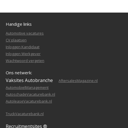
Handige links
Automotive vacatures
CV plaatsen
Inloggen Kandidaat
Inloggen Werkgever
Wachtwoord vergeten
Ons netwerk:
Vaksites Autobranche
AftersalesMagazine.nl
AutomobielManagement
AutoschadeVacaturebank.nl
AutoleaseVacaturebank.nl
TruckVacaturebank.nl
Recruitmentsites ®