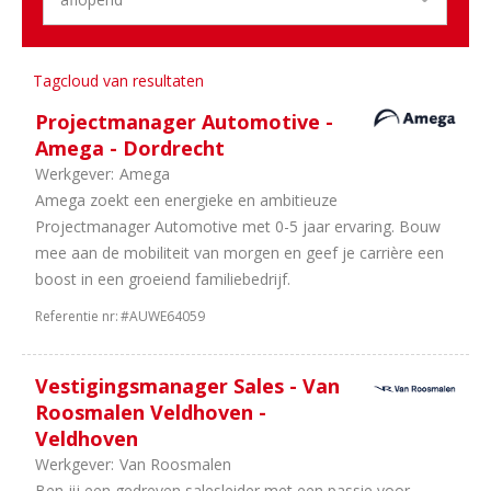
14
Gelderland
13
Utrecht
8
Flevoland
8
Drenthe
Tagcloud van resultaten
6
Overijssel
Projectmanager Automotive -
3
Groningen
Amega - Dordrecht
2
Landelijk
Werkgever:
Amega
2
Limburg
Amega zoekt een energieke en ambitieuze
1
Benelux
Projectmanager Automotive met 0-5 jaar ervaring. Bouw
1
Zeeland
mee aan de mobiliteit van morgen en geef je carrière een
1
Friesland
boost in een groeiend familiebedrijf.
1
Internationaal
Referentie nr:
#AUWE64059
Sector
01
Dealerholdings
Vestigingsmanager Sales - Van
93
Duurzame
Roosmalen Veldhoven -
Mobiliteit
Veldhoven
73
Personenauto's
Werkgever:
Van Roosmalen
70
Bedrijfsauto's
Ben jij een gedreven salesleider met een passie voor