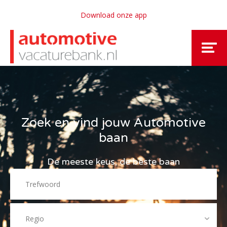
Download onze app
Zoek en vind jouw Automotive
baan
De meeste keus, de beste baan