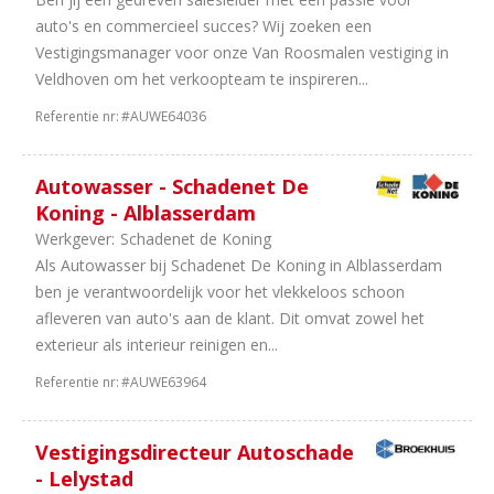
27
Schadeherstel
auto's en commercieel succes? Wij zoeken een
10
Leasing
Vestigingsmanager voor onze Van Roosmalen vestiging in
7
Trucks
Veldhoven om het verkoopteam te inspireren...
&
Referentie nr:
#AUWE64036
Bus
5
Tweewielers
3
Carrosseriebouw
Autowasser - Schadenet De
2
Autoverhuur
Koning - Alblasserdam
2
Landbouw
Werkgever:
Schadenet de Koning
Machines
Als Autowasser bij Schadenet De Koning in Alblasserdam
2
Bouwmachines
ben je verantwoordelijk voor het vlekkeloos schoon
2
Vakorganisaties
afleveren van auto's aan de klant. Dit omvat zowel het
2
Onderdelen
exterieur als interieur reinigen en...
2
Equipment
Referentie nr:
#AUWE63964
2
Camper
en
Caravan
Vestigingsdirecteur Autoschade
1
Universeel
- Lelystad