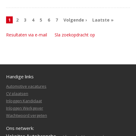
1
2
3
4
5
6
7
Volgende ›
Laatste »
Resultaten via e-mail
Sla zoekopdracht op
Handige links
Automotive vacatures
CV plaatsen
Inloggen Kandidaat
Inloggen Werkgever
Wachtwoord vergeten
Ons netwerk: