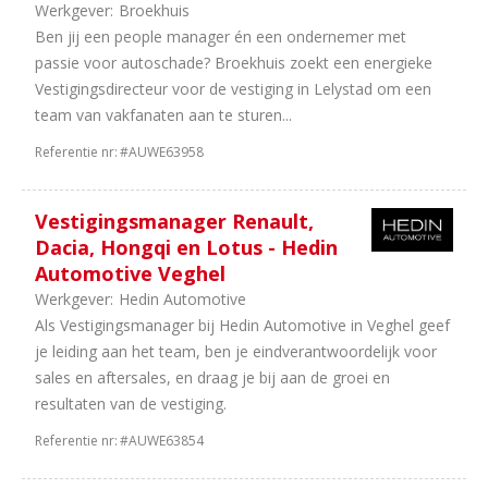
garages
Werkgever:
Broekhuis
1
Consultancy
Ben jij een people manager én een ondernemer met
1
Importeurs
passie voor autoschade? Broekhuis zoekt een energieke
1
Finance
Vestigingsdirecteur voor de vestiging in Lelystad om een
team van vakfanaten aan te sturen...
Aantal
Referentie nr:
#AUWE63958
uren
11
40
Vestigingsmanager Renault,
uur
Dacia, Hongqi en Lotus - Hedin
11
In
Automotive Veghel
overleg
Werkgever:
Hedin Automotive
10
38
Als Vestigingsmanager bij Hedin Automotive in Veghel geef
uur
je leiding aan het team, ben je eindverantwoordelijk voor
2
36
sales en aftersales, en draag je bij aan de groei en
uur
resultaten van de vestiging.
2
32
uur
Referentie nr:
#AUWE63854