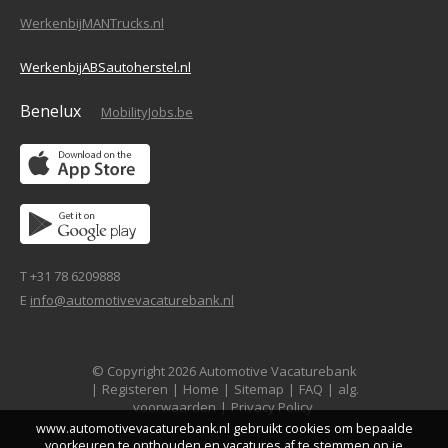
WerkenbijMANTrucks.nl
WerkenbijABSautoherstel.nl
Benelux
MobilityJobs.be
T +31 78 6209888
E
info@automotivevacaturebank.nl
© Copyright 2026 Automotive Vacaturebank
|
Registeren
|
Home
|
Sitemap
|
FAQ
|
alg.
voorwaarden
|
Privacy Policy
www.automotivevacaturebank.nl gebruikt cookies om bepaalde
voorkeuren te onthouden en vacatures af te stemmen op je