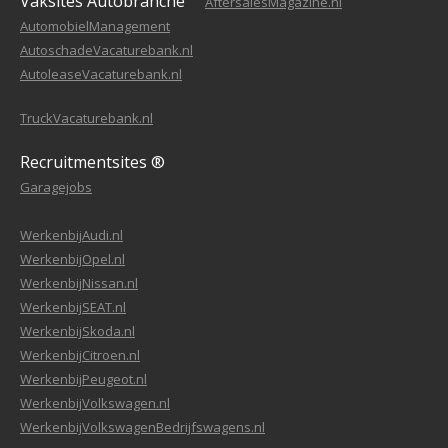
Vaksites Autobranche
AftersalesMagazine.nl
AutomobielManagement
AutoschadeVacaturebank.nl
AutoleaseVacaturebank.nl
TruckVacaturebank.nl
Recruitmentsites ®
Garagejobs
WerkenbijAudi.nl
WerkenbijOpel.nl
WerkenbijNissan.nl
WerkenbijSEAT.nl
WerkenbijSkoda.nl
WerkenbijCitroen.nl
WerkenbijPeugeot.nl
WerkenbijVolkswagen.nl
WerkenbijVolkswagenBedrijfswagens.nl