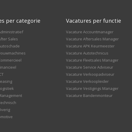
es per categorie
Vacatures per functie
dministratief
Vacature Accountmanager
fter Sales
Vacature Aftersales Manager
Autoschade
Vacature APK Keurmeester
 Bouwmachines
Vacature Autotechnicus
Commercieel
Vacature Fleetsales Manager
inancieel
Vacature Service Adviseur
CT
Vacature Verkoopadviseur
Leasing
Vacature Verkoopleider
ogistiek
Vacature Vestigings Manager
 Management
Vacature Bandenmonteur
Technisch
Overig
omotive