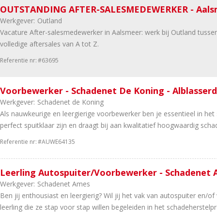
OUTSTANDING AFTER-SALESMEDEWERKER - Aals
Werkgever:
Outland
Vacature After-salesmedewerker in Aalsmeer: werk bij Outland tussen
volledige aftersales van A tot Z.
Referentie nr:
#63695
Voorbewerker - Schadenet De Koning - Alblasser
Werkgever:
Schadenet de Koning
Als nauwkeurige en leergierige voorbewerker ben je essentieel in het
perfect spuitklaar zijn en draagt bij aan kwalitatief hoogwaardig scha
Referentie nr:
#AUWE64135
Leerling Autospuiter/Voorbewerker - Schadenet 
Werkgever:
Schadenet Ames
Ben jij enthousiast en leergierig? Wil jij het vak van autospuiter e
leerling die ze stap voor stap willen begeleiden in het schadeherstelp