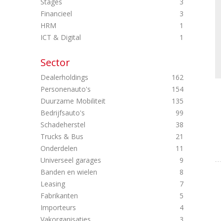
Stages
3
Financieel
3
HRM
1
ICT & Digital
1
Sector
Dealerholdings
162
Personenauto's
154
Duurzame Mobiliteit
135
Bedrijfsauto's
99
Schadeherstel
38
Trucks & Bus
21
Onderdelen
11
Universeel garages
9
Banden en wielen
8
Leasing
7
Fabrikanten
5
Importeurs
4
Vakorganisaties
3