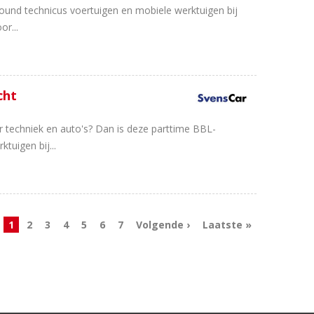
round technicus voertuigen en mobiele werktuigen bij
or...
cht
r techniek en auto's? Dan is deze parttime BBL-
tuigen bij...
1
2
3
4
5
6
7
Volgende ›
Laatste »