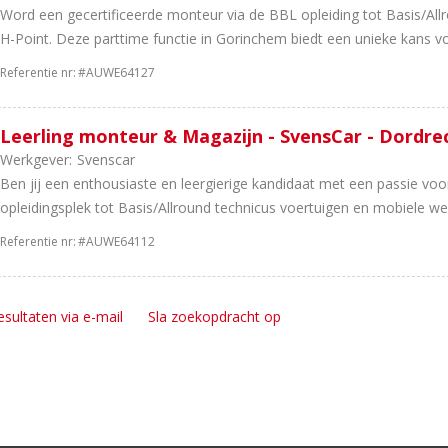
Word een gecertificeerde monteur via de BBL opleiding tot Basis/All
H-Point. Deze parttime functie in Gorinchem biedt een unieke kans vo
Referentie nr:
#AUWE64127
Leerling monteur & Magazijn - SvensCar - Dordre
Werkgever:
Svenscar
Ben jij een enthousiaste en leergierige kandidaat met een passie voo
opleidingsplek tot Basis/Allround technicus voertuigen en mobiele werk
Referentie nr:
#AUWE64112
esultaten via e-mail
Sla zoekopdracht op