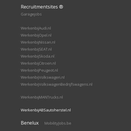
Recruitmentsites ®
Garagejobs
WerkenbijAudi.nl
WerkenbijOpel.nl
WerkenbijNissan.nl
WerkenbijSEAT.nl
WerkenbijSkoda.nl
WerkenbijCitroen.nl
WerkenbijPeugeot.nl
WerkenbijVolkswagen.nl
WerkenbijVolkswagenBedrijfswagens.nl
WerkenbijMANTrucks.nl
WerkenbijABSautoherstel.nl
Benelux
MobilityJobs.be