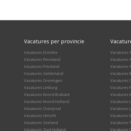
Vacatures per provincie
Vacatur
Vacatures Drenthe
Vacatures A
Vacatures Flevoland
Vacatures A
Vacatures Friesland
Vacatures 
Vacatures Gelderland
Vacatures
Vacatures Groningen
Vacatures 
Vacatures Limburg
Vacatures F
Vacatures Noord-Brabant
Vacatures I
Vacatures Noord-Holland
Vacatures 
Vacatures Overijssel
Vacatures L
Vacatures Utrecht
Vacatures
Vacatures Zeeland
Vacatures 
Vacatures Zuid-Holland
Vacatures 