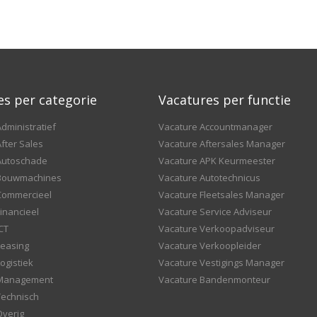
es per categorie
Vacatures per functie
dministratief
Vacature Accountmanager
fter Sales
Vacature Aftersales Manager
Autoschade
Vacature APK Keurmeester
 Bouwmachines
Vacature Autotechnicus
Commercieel
Vacature Fleetsales Manager
inancieel
Vacature Service Adviseur
CT
Vacature Verkoopadviseur
Leasing
Vacature Verkoopleider
ogistiek
Vacature Vestigings Manager
 Management
Vacature Bandenmonteur
Technisch
Overig