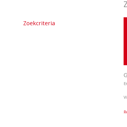
Zoekcriteria
G
E
V
R