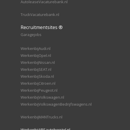
AutoleaseVacaturebank.nl
TruckVacaturebank.nl
Recruitmentsites ®
Garagejobs
WerkenbijAudi.nl
WerkenbijOpel.nl
WerkenbijNissan.nl
WerkenbijSEAT.nl
WerkenbijSkoda.nl
WerkenbijCitroen.nl
WerkenbijPeugeot.nl
WerkenbijVolkswagen.nl
WerkenbijVolkswagenBedrijfswagens.nl
WerkenbijMANTrucks.nl
WerkenbijABSautoherstel.nl