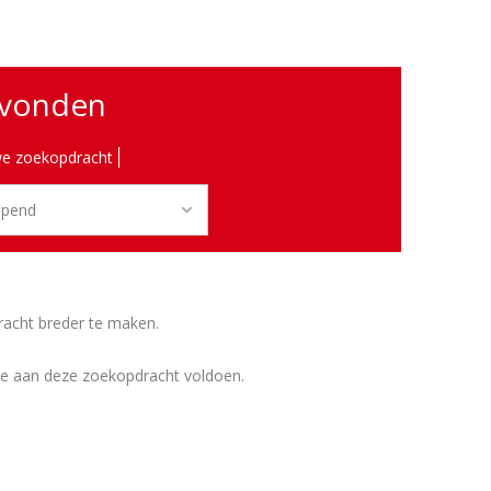
evonden
e zoekopdracht
racht breder te maken.
ie aan deze zoekopdracht voldoen.