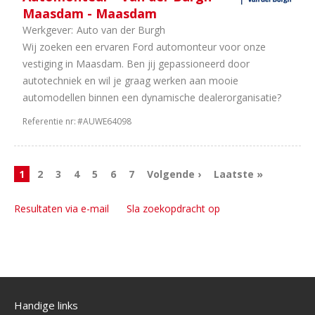
Maasdam - Maasdam
Werkgever:
Auto van der Burgh
Wij zoeken een ervaren Ford automonteur voor onze
vestiging in Maasdam. Ben jij gepassioneerd door
autotechniek en wil je graag werken aan mooie
automodellen binnen een dynamische dealerorganisatie?
Referentie nr:
#AUWE64098
1
2
3
4
5
6
7
Volgende ›
Laatste »
Resultaten via e-mail
Sla zoekopdracht op
Handige links