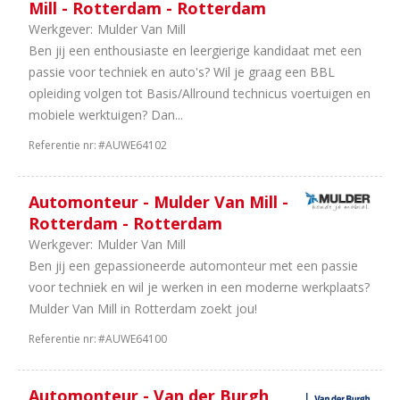
Mill - Rotterdam - Rotterdam
13
24
Werkgever:
Mulder Van Mill
uur
Ben jij een enthousiaste en leergierige kandidaat met een
8
8
passie voor techniek en auto's? Wil je graag een BBL
uur
opleiding volgen tot Basis/Allround technicus voertuigen en
3
16
mobiele werktuigen? Dan...
uur
Referentie nr:
#AUWE64102
2
20
uur
Automonteur - Mulder Van Mill -
Rotterdam - Rotterdam
Werkgever:
Mulder Van Mill
Ben jij een gepassioneerde automonteur met een passie
voor techniek en wil je werken in een moderne werkplaats?
Mulder Van Mill in Rotterdam zoekt jou!
Referentie nr:
#AUWE64100
Automonteur - Van der Burgh