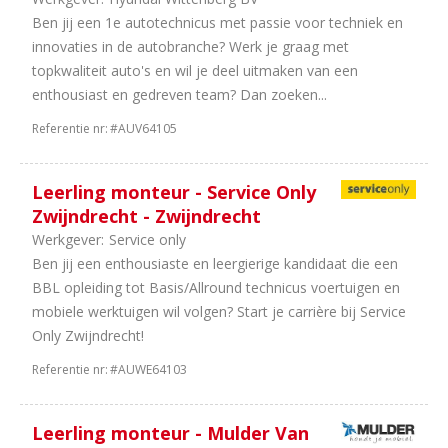
4
Carrosseriebouw
Ben jij een 1e autotechnicus met passie voor techniek en
3
Fabrikanten
innovaties in de autobranche? Werk je graag met
2
Finance
topkwaliteit auto's en wil je deel uitmaken van een
1
Franchise
enthousiast en gedreven team? Dan zoeken...
1
Bouwmachines
1
Importeurs
Referentie nr:
#AUV64105
Aantal
Leerling monteur - Service Only
uren
Zwijndrecht - Zwijndrecht
46
40
Werkgever:
Service only
uur
Ben jij een enthousiaste en leergierige kandidaat die een
82
In
BBL opleiding tot Basis/Allround technicus voertuigen en
overleg
mobiele werktuigen wil volgen? Start je carrière bij Service
82
32
Only Zwijndrecht!
uur
Referentie nr:
#AUWE64103
79
38
uur
20
36
Leerling monteur - Mulder Van
uur