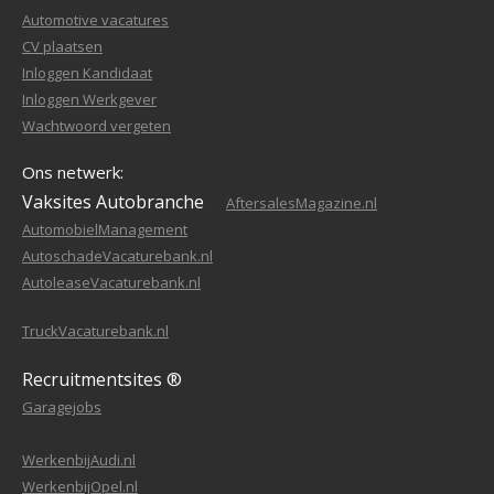
Automotive vacatures
CV plaatsen
Inloggen Kandidaat
Inloggen Werkgever
Wachtwoord vergeten
Ons netwerk:
Vaksites Autobranche
AftersalesMagazine.nl
AutomobielManagement
AutoschadeVacaturebank.nl
AutoleaseVacaturebank.nl
TruckVacaturebank.nl
Recruitmentsites ®
Garagejobs
WerkenbijAudi.nl
WerkenbijOpel.nl