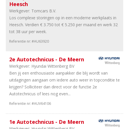
Heesch
garages
Werkgever:
Tomcars B.V.
42
Tweewielers
Los complexe storingen op in een moderne werkplaats in
37
Trucks
Heesch. Verdien € 3.750 tot € 5.250 per maand en werk 32
&
tot 38 uur per week.
Bus
36
Banden
Referentie nr:
#AU63920
en
wielen
2e Autotechnicus - De Meern
18
Onderdelen
Werkgever:
Hyundai Wittenberg BV
17
Camper
Ben jij een enthousiaste aanpakker die blij wordt van
en
uitdagingen aangaan om iedere auto weer in topconditie te
Caravan
krijgen? Solliciteer dan direct voor de functie 2e
13
Opleiding
Autotechnicus of lees nog even...
7
Motoren
5
Leasing
Referentie nr:
#AUV64106
4
Autoverhuur
4
Vakorganisaties
1e Autotechnicus - De Meern
4
Equipment
Werkgever:
Hyundai Wittenberg BV