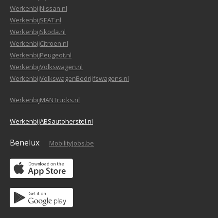
WerkenbijNissan.nl
WerkenbijSEAT.nl
WerkenbijSkoda.nl
WerkenbijCitroen.nl
WerkenbijPeugeot.nl
WerkenbijVolkswagen.nl
WerkenbijVolkswagenBedrijfswagens.nl
WerkenbijMANTrucks.nl
WerkenbijABSautoherstel.nl
Benelux
MobilityJobs.be