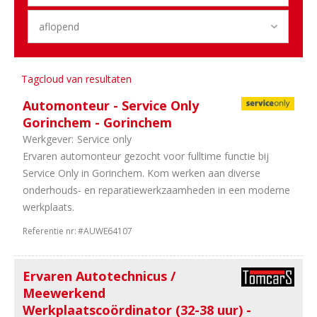
06
Utrecht
05
Gelderland
71
Overijssel
32
Flevoland
29
Drenthe
Tagcloud van resultaten
28
Groningen
22
Zeeland
Automonteur - Service Only
20
Limburg
Gorinchem - Gorinchem
15
Friesland
Werkgever:
Service only
6
Landelijk
Ervaren automonteur gezocht voor fulltime functie bij
Service Only in Gorinchem. Kom werken aan diverse
Sector
onderhouds- en reparatiewerkzaamheden in een moderne
werkplaats.
47
Dealerholdings
37
Personenauto's
Referentie nr:
#AUWE64107
26
Duurzame
Mobiliteit
Ervaren Autotechnicus /
85
Bedrijfsauto's
Meewerkend
64
Schadeherstel
Werkplaatscoördinator (32-38 uur) -
55
Universeel