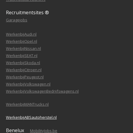
Recruitmentsites ®
Garagejobs
WerkenbijAudi.nl
WerkenbijOpel.nl
WerkenbijNissan.nl
WerkenbijSEAT.nl
WerkenbijSkoda.nl
WerkenbijCitroen.nl
WerkenbijPeugeot.nl
WerkenbijVolkswagen.nl
WerkenbijVolkswagenBedrijfswagens.nl
WerkenbijMANTrucks.nl
WerkenbijABSautoherstel.nl
Benelux
MobilityJobs.be