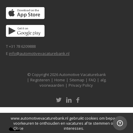
T +31 78 6209888
E
info@automotivevacaturebank.nl
© Copyright 2026 Automotive Vacaturebank
|
Registeren
|
Home
|
Sitemap
|
FAQ
|
alg.
voorwaarden
|
Privacy Policy
www.automotivevacaturebank.nl gebruikt cookies om bepaalde
voorkeuren te onthouden en vacatures af te stemmen op je
Close
interesses.