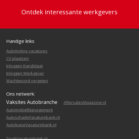
Ontdek interessante werkgevers
Handige links
Automotive vacatures
CV plaatsen
Inloggen Kandidaat
Inloggen Werkgever
Wachtwoord vergeten
Ons netwerk:
Vaksites Autobranche
AftersalesMagazine.nl
AutomobielManagement
AutoschadeVacaturebank.nl
AutoleaseVacaturebank.nl
TruckVacaturebank.nl