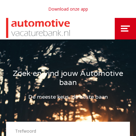
Download onze app
Zoek en vind jouw Automotive
baan
De meeste keus, de beste baan